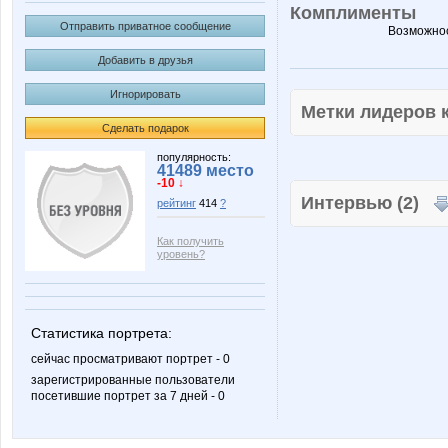
Комплименты
Отправить приватное сообщение
Возможнос
Добавить в друзья
Игнорировать
Метки лидеров
Сделать подарок
популярность:
41489 место
-10 ↓
Интервью (2)
рейтинг
414
?
Как получить
уровень?
Статистика портрета:
сейчас просматривают портрет - 0
зарегистрированные пользователи
посетившие портрет за 7 дней - 0