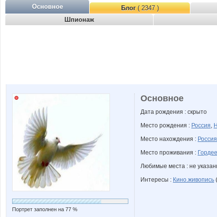
Основное
Блог
( 2347 )
Шпионаж
Основное
Дата рождения : скрыто
Место рождения :
Россия
,
Н
Место нахождения :
Россия
Место проживания :
Гордее
Любимые места : не указа
Интересы :
Кино.живопись
(
Портрет заполнен на 77 %